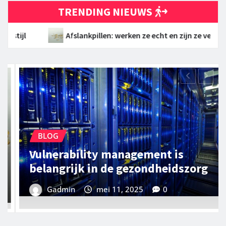
TRENDING NIEUWS
rken ze echt en zijn ze veilig?
Vulnerability managemen
BLOG
GEZONDHEID
Een schoon interieur voor een
gezond leefklimaat
Gadmin
mei 10, 2025
0