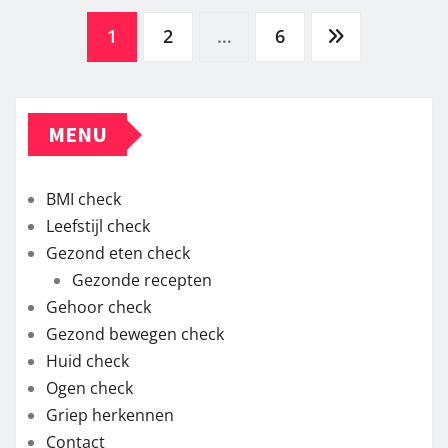
Berichten
1
2
…
6
paginering
MENU
BMI check
Leefstijl check
Gezond eten check
Gezonde recepten
Gehoor check
Gezond bewegen check
Huid check
Ogen check
Griep herkennen
Contact