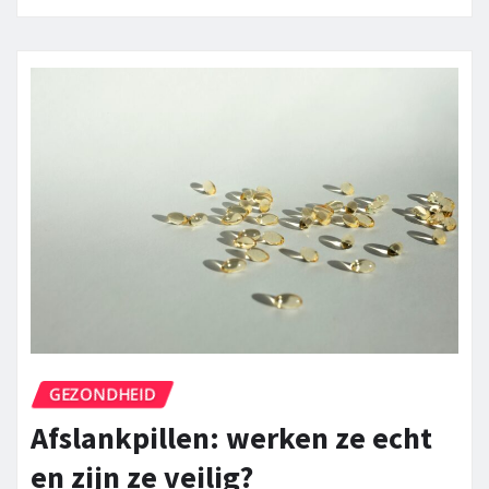
GEZONDHEID
Afslankpillen: werken ze echt
en zijn ze veilig?