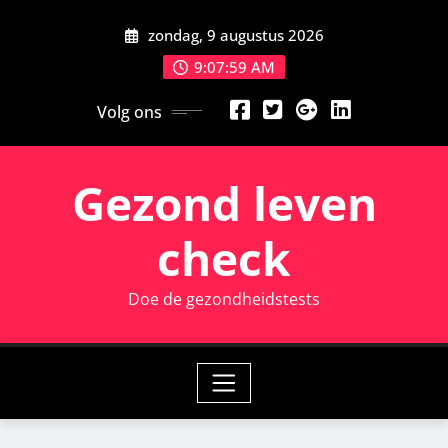
Ga
zondag, 9 augustus 2026
naar
de
9:08:01 AM
inhoud
Volg ons
Gezond leven
check
Doe de gezondheidstests