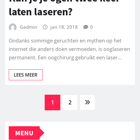
laten laseren?
Gadmin
jan 18, 2018
0
Ondanks sommige geruchten en mythen op het
internet die anders doen vermoeden, is ooglaseren
permanent. Een oogchirurg gebruikt een laser…
LEES MEER
Berichten
1
2
paginering
MENU