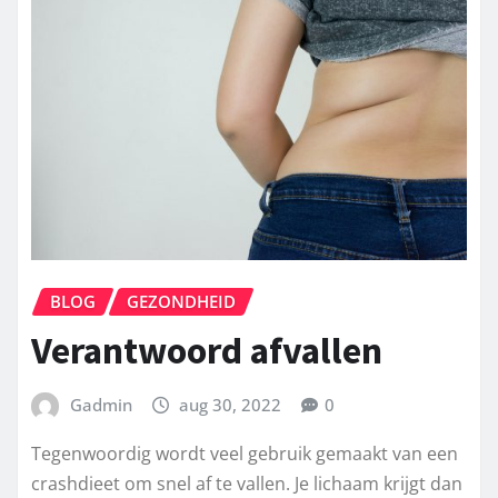
BLOG
GEZONDHEID
Verantwoord afvallen
Gadmin
aug 30, 2022
0
Tegenwoordig wordt veel gebruik gemaakt van een
crashdieet om snel af te vallen. Je lichaam krijgt dan