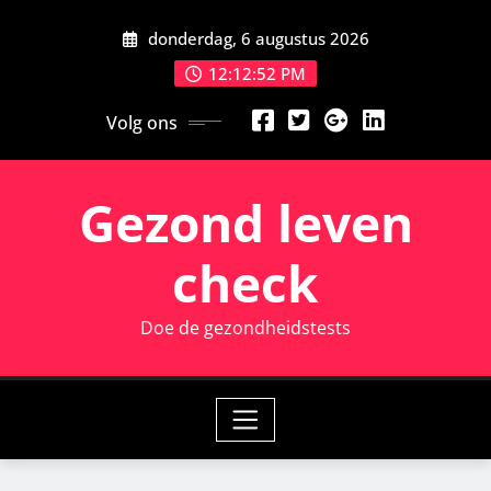
Ga
donderdag, 6 augustus 2026
naar
de
12:12:54 PM
inhoud
Volg ons
Gezond leven
check
Doe de gezondheidstests