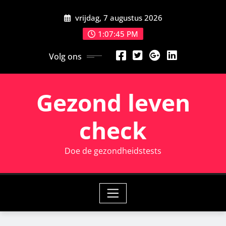
Ga
vrijdag, 7 augustus 2026
naar
de
1:07:46 PM
inhoud
Volg ons
Gezond leven
check
Doe de gezondheidstests