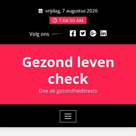
Ga
vrijdag, 7 augustus 2026
naar
de
7:06:51 AM
inhoud
Volg ons
Gezond leven
check
Doe de gezondheidstests