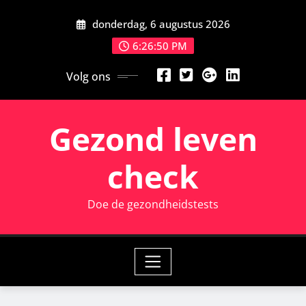
Ga
donderdag, 6 augustus 2026
naar
de
6:26:51 PM
inhoud
Volg ons
Gezond leven
check
Doe de gezondheidstests