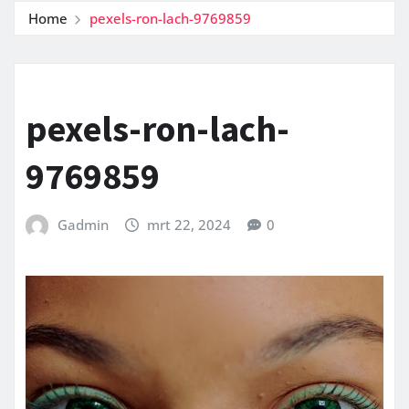
Home
pexels-ron-lach-9769859
pexels-ron-lach-
9769859
Gadmin
mrt 22, 2024
0