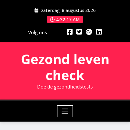
Ga
zaterdag, 8 augustus 2026
naar
de
4:32:18 AM
inhoud
Volg ons
Gezond leven
check
Doe de gezondheidstests