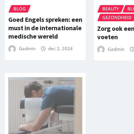
BLOG
BEAUTY
BL
GEZONDHEID
Goed Engels spreken: een
must in de internationale
Zorg ook een
medische wereld
voeten
Gadmin
dec 2, 2024
Gadmin