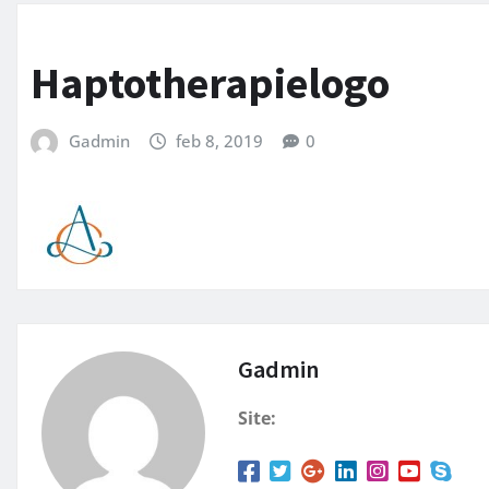
Haptotherapielogo
Gadmin
feb 8, 2019
0
Gadmin
Site: