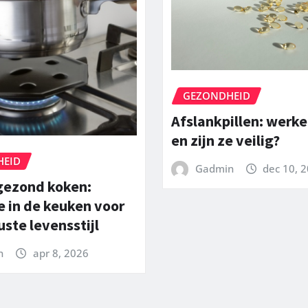
GEZONDHEID
Afslankpillen: werke
en zijn ze veilig?
HEID
Gadmin
dec 10, 
gezond koken:
e in de keuken voor
ste levensstijl
n
apr 8, 2026