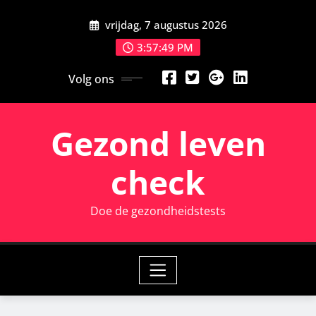
Ga
vrijdag, 7 augustus 2026
naar
de
3:57:50 PM
inhoud
Volg ons
Gezond leven
check
Doe de gezondheidstests