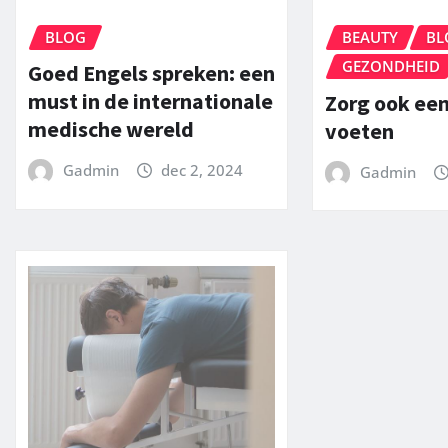
BLOG
BEAUTY
BL
GEZONDHEID
Goed Engels spreken: een
must in de internationale
Zorg ook een
medische wereld
voeten
Gadmin
dec 2, 2024
Gadmin