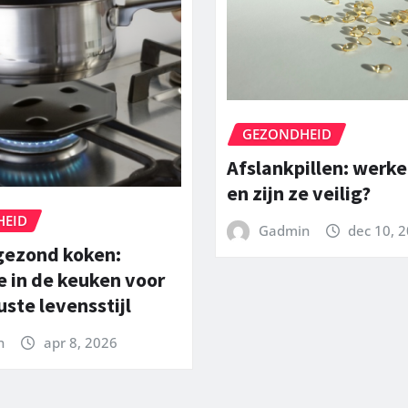
GEZONDHEID
Afslankpillen: werke
en zijn ze veilig?
HEID
Gadmin
dec 10, 
gezond koken:
e in de keuken voor
ste levensstijl
n
apr 8, 2026