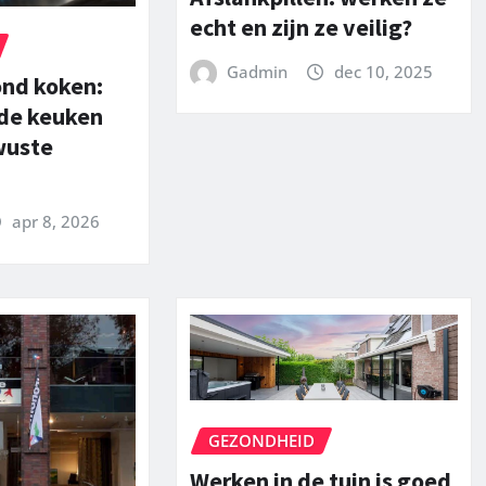
echt en zijn ze veilig?
Gadmin
dec 10, 2025
ond koken:
 de keuken
wuste
apr 8, 2026
GEZONDHEID
Werken in de tuin is goed