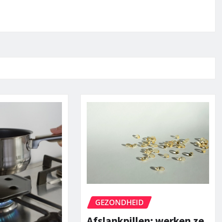
GEZONDHEID
Afslankpillen: werken ze