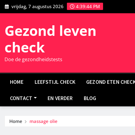
Ga
vrijdag, 7 augustus 2026
4:39:46 PM
naar
de
Gezond leven
inhoud
check
Doe de gezondheidstests
HOME
LEEFSTIJL CHECK
GEZOND ETEN CHEC
CONTACT
EN VERDER
BLOG
Home
massage olie