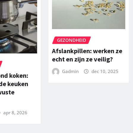
GEZONDHEID
Afslankpillen: werken ze
echt en zijn ze veilig?
Gadmin
dec 10, 2025
ond koken:
 de keuken
wuste
apr 8, 2026