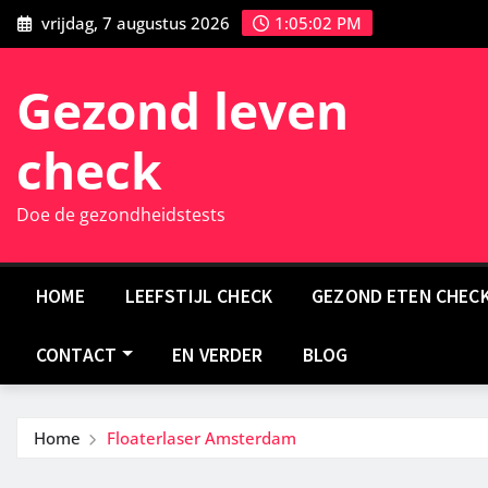
Ga
vrijdag, 7 augustus 2026
1:05:03 PM
naar
de
Gezond leven
inhoud
check
Doe de gezondheidstests
HOME
LEEFSTIJL CHECK
GEZOND ETEN CHEC
CONTACT
EN VERDER
BLOG
Home
Floaterlaser Amsterdam