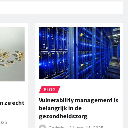
BLOG
Vulnerability management is
n ze echt
belangrijk in de
gezondheidszorg
2025
Gadmin
mei 11, 2025