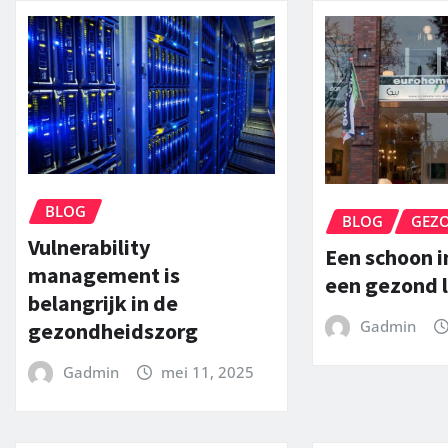
BLOG
BLOG
GEZ
Vulnerability
Een schoon i
management is
een gezond 
belangrijk in de
Gadmin
gezondheidszorg
Gadmin
mei 11, 2025