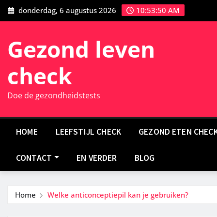
Ga
donderdag, 6 augustus 2026
10:53:51 AM
naar
de
Gezond leven
inhoud
check
Doe de gezondheidstests
HOME
LEEFSTIJL CHECK
GEZOND ETEN CHEC
CONTACT
EN VERDER
BLOG
Home
Welke anticonceptiepil kan je gebruiken?