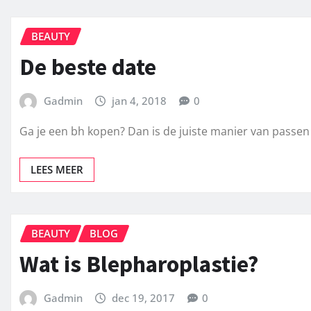
BEAUTY
De beste date
Gadmin
jan 4, 2018
0
Ga je een bh kopen? Dan is de juiste manier van passen 
LEES MEER
BEAUTY
BLOG
Wat is Blepharoplastie?
Gadmin
dec 19, 2017
0