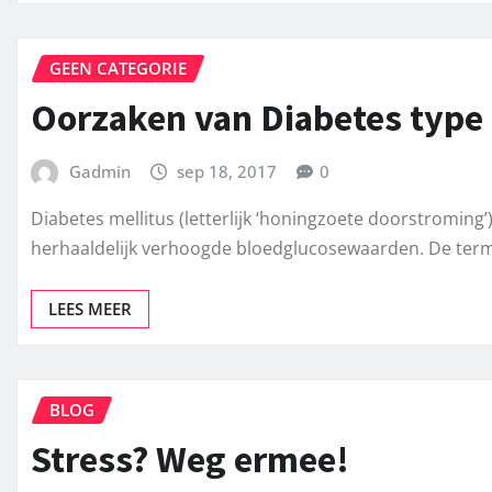
GEEN CATEGORIE
Oorzaken van Diabetes type 
Gadmin
sep 18, 2017
0
Diabetes mellitus (letterlijk ‘honingzoete doorstromin
herhaaldelijk verhoogde bloedglucosewaarden. De term 
LEES MEER
BLOG
Stress? Weg ermee!